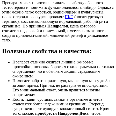
Препарат может приостанавливать выработку обычного
тестостерона и понижать функциональность либидо. Однако с
этим можно легко бороться, бодибилдеры и культуристы,
после стероидного курса проводят
ПКТ
(послекурсовую
терапию), восстанавливающую нормальный, рабочий ритм
организма. Но принимая
Нандролон, цена
которого,
считается недорогой и приемлемой, имеется возможность
создать привлекательный, мышечный рельеф и уникальное
тело.
Полезные свойства и качества:
Препарат отлично сжигает лишние, жировые
прослойки, позволяя бороться с килограммами не только
спортсменам, но и обычным людям, страдающим
ожирением.
Помогает набрать приличную, мышечную массу до 8 кг
за один прием. Причем, не растеряв ее впоследствии.
Его минимальный откат, очень нравится многим
спортсменам.
Кости, ткани, суставы, связки в организме атлетов,
становятся более надежными и крепкими. Стероид,
существенно стимулирует коллагеновый синтез. Кроме
того, можно
приобрести Нандролон Дека
, чтобы