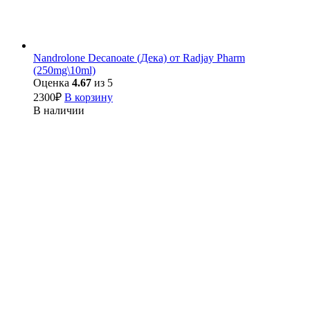
Nandrolone Decanoate (Дека) от Radjay Pharm
(250mg\10ml)
Оценка
4.67
из 5
2300
₽
В корзину
В наличии