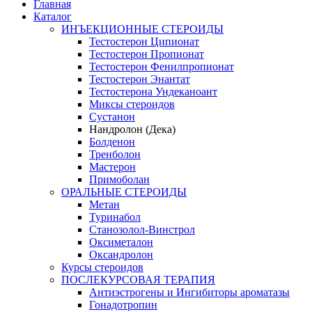
Главная
Каталог
ИНЪЕКЦИОННЫЕ СТЕРОИДЫ
Тестостерон Ципионат
Тестостерон Пропионат
Тестостерон Фенилпропионат
Тестостерон Энантат
Тестостерона Ундеканоант
Миксы стероидов
Сустанон
Нандролон (Дека)
Болденон
Тренболон
Мастерон
Примоболан
ОРАЛЬНЫЕ СТЕРОИДЫ
Метан
Туринабол
Станозолол-Винстрол
Оксиметалон
Оксандролон
Курсы стероидов
ПОСЛЕКУРСОВАЯ ТЕРАПИЯ
Антиэстрогены и Ингибиторы ароматазы
Гонадотропин