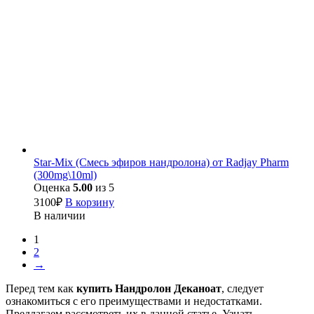
Star-Mix (Смесь эфиров нандролона) от Radjay Pharm
(300mg\10ml)
Оценка
5.00
из 5
3100
₽
В корзину
В наличии
1
2
→
Перед тем как
купить Нандролон Деканоат
, следует
ознакомиться с его преимуществами и недостатками.
Предлагаем рассмотреть их в данной статье. Узнать