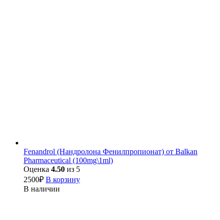
Fenandrol (Нандролона Фенилпропионат) от Balkan
Pharmaceutical (100mg\1ml)
Оценка
4.50
из 5
2500
₽
В корзину
В наличии