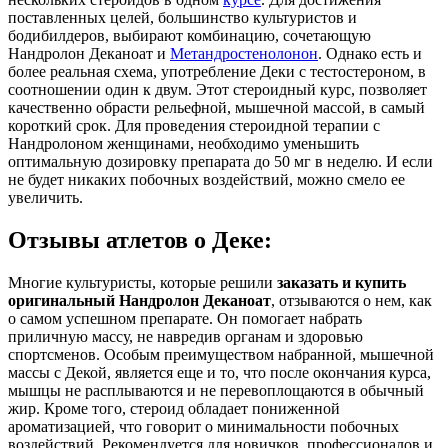
поставленных целей, большинство культуристов и
бодибилдеров, выбирают комбинацию, сочетающую
Нандролон Деканоат и
Метандростенолонон
. Однако есть и
более реальная схема, употребление Деки с тестостероном, в
соотношении один к двум. Этот стероидный курс, позволяет
качественно обрасти рельефной, мышечной массой, в самый
короткий срок. Для проведения стероидной терапии с
Нандролоном женщинами, необходимо уменьшить
оптимальную дозировку препарата до 50 мг в неделю. И если
не будет никаких побочных воздействий, можно смело ее
увеличить.
Отзывы атлетов о Деке:
Многие культуристы, которые решили
заказать и купить
оригинальный Нандролон Деканоат
, отзываются о нем, как
о самом успешном препарате. Он помогает набрать
приличную массу, не навредив органам и здоровью
спортсменов. Особым преимуществом набранной, мышечной
массы с Декой, является еще и то, что после окончания курса,
мышцы не расплываются и не перевоплощаются в обычный
жир. Кроме того, стероид обладает пониженной
ароматизацией, что говорит о минимальности побочных
воздействий. Рекомендуется для новичков, профессионалов и