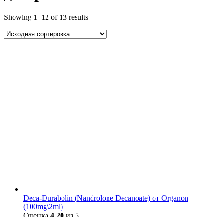
Showing 1–12 of 13 results
Deca-Durabolin (Nandrolone Decanoate) от Organon
(100mg\2ml)
Оценка
4.20
из 5