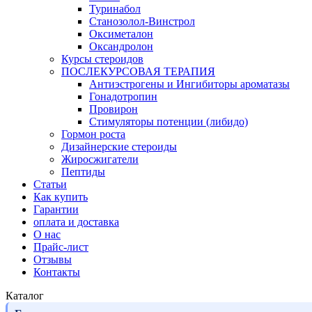
Туринабол
Станозолол-Винстрол
Оксиметалон
Оксандролон
Курсы стероидов
ПОСЛЕКУРСОВАЯ ТЕРАПИЯ
Антиэстрогены и Ингибиторы ароматазы
Гонадотропин
Провирон
Стимуляторы потенции (либидо)
Гормон роста
Дизайнерские стероиды
Жиросжигатели
Пептиды
Статьи
Как купить
Гарантии
оплата и доставка
О нас
Прайс-лист
Отзывы
Контакты
Каталог