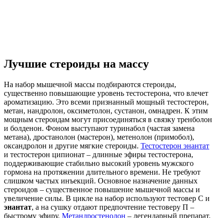
Лучшие стероиды на массу
На набор мышечной массы подбираются стероиды,
существенно повышающие уровень тестостерона, что влечет
ароматизацию. Это всеми признанный мощный тестостерон,
метан, нандролон, оксиметолон, сустанон, омнадрен. К этим
мощным стероидам могут присоединяться в связку тренболон
и болденон. Фоном выступают туринабол (частая замена
метана), дростанолон (мастерон), метенолон (примобол),
оксандролон и другие мягкие стероиды.
Тестостерон энантат
и тестостерон ципионат – длинные эфиры тестостерона,
поддерживающие стабильно высокий уровень мужского
гормона на протяжении длительного времени. Не требуют
слишком частых инъекций. Основное назначение данных
стероидов – существенное повышение мышечной массы и
увеличение силы. В цикле на набор используют тестовер С и
энантат
, а на сушку отдают предпочтение тестоверу П –
быстрому эфиру.
Метандростенолон
– легендарный препарат,