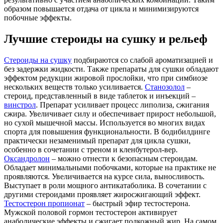
образом повышается отдача от цикла и минимизируются
побочные эффекты.
Лучшие стероиды на сушку и рельеф
Стероиды на сушку
подбираются со слабой ароматизацией и
без задержки жидкости. Также препараты для сушки обладают
эффектом редукции жировой прослойки, что при симбиозе
нескольких веществ только усиливается.
Станозолол
–
стероид, представленный в виде таблеток и инъекций –
винстрол
. Препарат усиливает процесс липолиза, сжигания
сжира. Увеличивает силу и обеспечивает прирост небольшой,
но сухой мышечной массы. Используется во многих видах
спорта для повышения функциональности. В бодибилдинге
практически незаменимый препарат для цикла сушки,
особенно в сочетании с треном и кленбутерол-вер.
Оксандролон
– можно отнести к безопасным стероидам.
Обладает минимальными побочками, которые на практике не
проявляются. Увеличивается на курсе сила, выносливость.
Выступает в роли мощного антикатаболика. В сочетании с
другими стероидами проявляет жиросжигающий эффект.
Тестостерон пропионат
– быстрый эфир тестостерона.
Мужской половой гормон тестостерон активирует
анаболические эффекты и сжигает подкожный жир. На самом