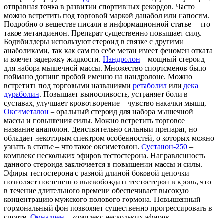
отправная точка в развитии спортивных рекордов. Часто
можно встретить под торговой маркой данабол или напосим.
Подробно о веществе писали в информационной статье – что
такое метандиенон. Препарат существенно повышает силу.
Бодибилдеры используют стероид в связке с другими
анаболиками, так как сам по себе метан имеет феномен отката
и влечет задержку жидкости.
Нандролон
– мощный стероид
для набора мышечной массы. Множество спортсменов было
поймано допинг пробой именно на нандролоне. Можно
встретить под торговыми названиями
ретаболил
или
дека
дураболин
. Повышает выносливость, устраняет боли в
суставах, улучшает кровотворение – чувство накачки мышц.
Оксиметалон
– оральный стероид для набора мышечной
массы и повышения силы. Можно встретить торговое
название анаполон. Действительно сильный препарат, но
обладает некоторым спектром особенностей, о которых можно
узнать в статье – что такое оксиметолон.
Сустанон-250
–
комплекс нескольких эфиров тестостерона. Направленность
данного стероида заключается в повышении массы и силы.
Эфиры тестостерона с разной длиной боковой цепочки
позволяет постепенно высвобождать тестостерон в кровь, что
в течение длительного времени обеспечивает высокую
концентрацию мужского полового гормона. Повышенный
гормональный фон позволяет существенно прогрессировать в
спорте.
Омнадрен
– комплекс нескольких эфиров