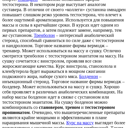
тестостерона. В некотором роде выступает аналогом
суставера. В отличии от своего «коллеги» сустанона омнадрен
повышает слишком резко уровень тестостерона, что влечет к
более ощутимой ароматизации. Используется для повышения
массы и силы в кратчайшие сроки. В курсах идет одним из
первых препаратов, а затем подлежит замене, например, тем
же сустаноном.
Тренболон
– интересный анаболический
стероид, способный сравниться по силе даже с тестостероном
и нандролоном. Торговое название фирмы вермодж –
тренавер. Может использоваться на массу и сушку. Отлично
смотрится тренболон с тестостероном энантатом на массу. На
сушку сочетается с винстролом, проявляя все свои
жиросжигающие качества. Курс винстрола, станозолола и
кленбутерола будет выражаться в мощном сжигании
подкожного жира, наборе сухого мяса.
Болденон
–
инъекционный стероид. Торговое название фирмы вермодж –
болдевер. Может использоваться на массу и сушку. Хорошо
себя проявляет в различных анаболических комбинациях. На
набор массы болденон идет в связке с сустаноном или
тестостероном энантатом. На сушку болденон можно
комбинировать со
становером
,
треном
и
тестостероном
пропионатом
. Очевидно, что вышеперечисленные препараты
являются крайне мощными и эффективными в плане
наращивания мышечной массы.
Курс на массу
выглядит более
результативно с участием анаболических комбинаций. Таким