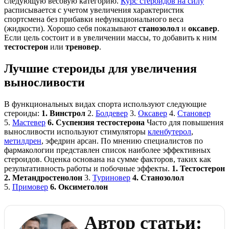
следующую весовую категорию.
Курс стероидов на силу
расписывается с учетом увеличения характеристик
спортсмена без прибавки нефункционального веса
(жидкости). Хорошо себя показывают
станозолол
и
оксавер
.
Если цель состоит и в увеличении массы, то добавить к ним
тестостерон
или
треновер
.
Лучшие стероиды для увеличения
выносливости
В функциональных видах спорта используют следующие
стероиды:
1. Винстрол
2.
Болдевер
3.
Оксавер
4.
Становер
5.
Мастевер
6. Суспензия тестостерона
Часто для повышения
выносливости используют стимуляторы
кленбутерол
,
метилдрен
, эфедрин арсан. По мнению специалистов по
фармакологии представлен список наиболее эффективных
стероидов. Оценка основана на сумме факторов, таких как
результативность работы и побочные эффекты.
1. Тестостерон
2. Метандростенолон
3.
Туриновер
4. Станозолол
5.
Примовер
6. Оксиметолон
Автор статьи: