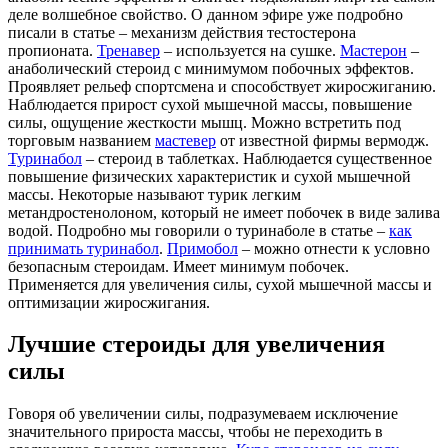
деле волшебное свойство. О данном эфире уже подробно
писали в статье – механизм действия тестостерона
пропионата.
Тренавер
– используется на сушке.
Мастерон
–
анаболический стероид с минимумом побочных эффектов.
Проявляет рельеф спортсмена и способствует жиросжиганию.
Наблюдается прирост сухой мышечной массы, повышение
силы, ощущение жесткости мышц. Можно встретить под
торговым названием
мастевер
от известной фирмы вермодж.
Туринабол
– стероид в таблетках. Наблюдается существенное
повышение физических характеристик и сухой мышечной
массы. Некоторые называют турик легким
метандростенолоном, который не имеет побочек в виде залива
водой. Подробно мы говорили о туринаболе в статье –
как
принимать туринабол
.
Примобол
– можно отнести к условно
безопасным стероидам. Имеет минимум побочек.
Применяется для увеличения силы, сухой мышечной массы и
оптимизации жиросжигания.
Лучшие стероиды для увеличения
силы
Говоря об увеличении силы, подразумеваем исключение
значительного прироста массы, чтобы не переходить в