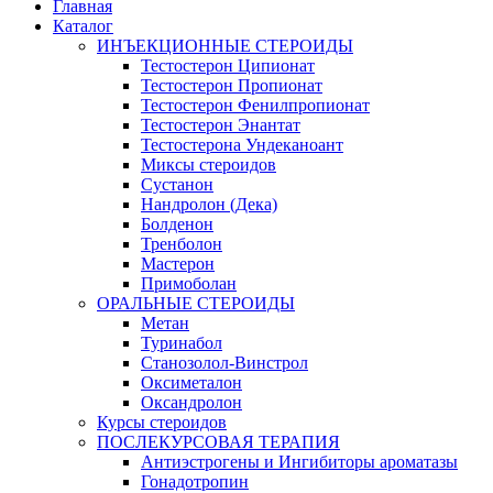
Главная
Каталог
ИНЪЕКЦИОННЫЕ СТЕРОИДЫ
Тестостерон Ципионат
Тестостерон Пропионат
Тестостерон Фенилпропионат
Тестостерон Энантат
Тестостерона Ундеканоант
Миксы стероидов
Сустанон
Нандролон (Дека)
Болденон
Тренболон
Мастерон
Примоболан
ОРАЛЬНЫЕ СТЕРОИДЫ
Метан
Туринабол
Станозолол-Винстрол
Оксиметалон
Оксандролон
Курсы стероидов
ПОСЛЕКУРСОВАЯ ТЕРАПИЯ
Антиэстрогены и Ингибиторы ароматазы
Гонадотропин