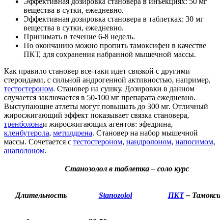
Эффективная дозировка становера в инъекциях: 50 мг
вещества в сутки, ежедневно.
Эффективная дозировка становера в таблетках: 30 мг
вещества в сутки, ежедневно.
Принимать в течение 6-8 недель.
По окончанию можно пропить тамоксифен в качестве
ПКТ, для сохранения набранной мышечной массы.
Как правило становер все-таки идет связкой с другими
стероидами, с сильной андрогенной активностью, например,
тестостероном
. Становер на сушку. Дозировки в данном
случается заключается в 50-100 мг препарата ежедневно.
Выступающие атлеты могут повышать до 300 мг. Отличный
жиросжигающий эффект показывает связка становера,
тренболона
и жиросжигающих агентов: эфедрина,
кленбутерола
,
метилдрена
. Становер на набор мышечной
массы. Сочетается с
тестостероном
,
нандролоном
,
напосимом
,
анаполоном
.
Станозолол в таблетка – соло курс
Длительность
Stanozolol
ПКТ
– Тамокс