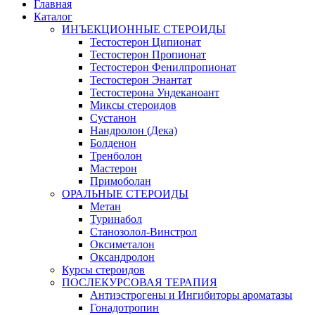
Главная
Каталог
ИНЪЕКЦИОННЫЕ СТЕРОИДЫ
Тестостерон Ципионат
Тестостерон Пропионат
Тестостерон Фенилпропионат
Тестостерон Энантат
Тестостерона Ундеканоант
Миксы стероидов
Сустанон
Нандролон (Дека)
Болденон
Тренболон
Мастерон
Примоболан
ОРАЛЬНЫЕ СТЕРОИДЫ
Метан
Туринабол
Станозолол-Винстрол
Оксиметалон
Оксандролон
Курсы стероидов
ПОСЛЕКУРСОВАЯ ТЕРАПИЯ
Антиэстрогены и Ингибиторы ароматазы
Гонадотропин