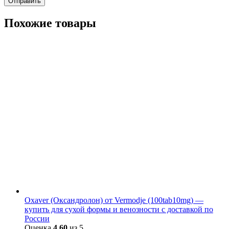
Похожие товары
Oxaver (Оксандролон) от Vermodje (100tab10mg) —
купить для сухой формы и венозности с доставкой по
России
Оценка
4.60
из 5